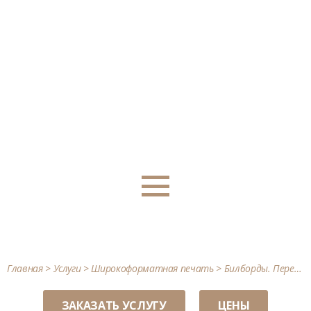
+7 (495) 729-63-73
+7 (903) 556-57-57
БИЛБОРДЫ. ПЕРЕТЯЖКИ
Главная
>
Услуги
>
Широкоформатная печать
>
Билборды. Перетяжки
ЗАКАЗАТЬ УСЛУГУ
ЦЕНЫ