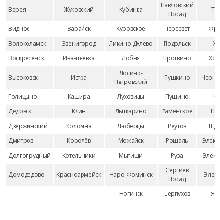
Павловский
Верея
Жуковский
Кубинка
Та
Посад
Видное
Зарайск
Куровское
Пересвет
Фря
Волоколамск
Звенигород
Ликино-Дулёво
Подольск
Хи
Воскресенск
Ивантеевка
Лобня
Протвино
Хот
Лосино-
Высоковск
Истра
Пушкино
Черно
Петровский
Голицыно
Кашира
Луховицы
Пущино
Че
Дедовск
Клин
Лыткарино
Раменское
Ша
Дзержинский
Коломна
Люберцы
Реутов
Щёл
Дмитров
Королёв
Можайск
Рошаль
Элект
Долгопрудный
Котельники
Мытищи
Руза
Элект
Сергиев
Домодедово
Красноармейск
Наро-Фоминск
Элект
Посад
Ногинск
Серпухов
Ях