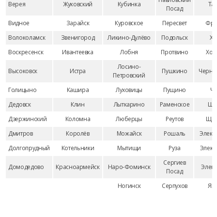
Верея
Жуковский
Кубинка
Та
Посад
Видное
Зарайск
Куровское
Пересвет
Фря
Волоколамск
Звенигород
Ликино-Дулёво
Подольск
Хи
Воскресенск
Ивантеевка
Лобня
Протвино
Хот
Лосино-
Высоковск
Истра
Пушкино
Черно
Петровский
Голицыно
Кашира
Луховицы
Пущино
Че
Дедовск
Клин
Лыткарино
Раменское
Ша
Дзержинский
Коломна
Люберцы
Реутов
Щёл
Дмитров
Королёв
Можайск
Рошаль
Элект
Долгопрудный
Котельники
Мытищи
Руза
Элект
Сергиев
Домодедово
Красноармейск
Наро-Фоминск
Элект
Посад
Ногинск
Серпухов
Ях